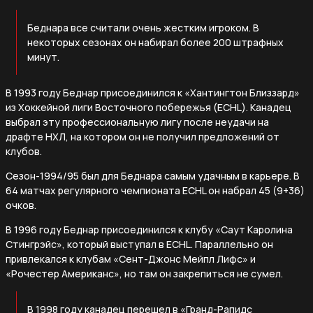
Беднара все считали очень жестким игроком. В
некоторых сезонах он набирал более 200 штрафных
минут.
В 1993 году Беднар присоединился к «Хантингтон Близзард»
из Хоккейной лиги Восточного побережья (ECHL). Канадец
выбрал эту профессиональную лигу после неудачи на
драфте НХЛ, на котором он не получил предложений от
клубов.
Сезон-1994/95 был для Беднара самым удачным в карьере. В
64 матчах регулярного чемпионата ECHL он набрал 45 (9+36)
очков.
В 1996 году Беднар присоединился к клубу «Саут Каролина
Стингрэйс», который выступал в ECHL. Параллельно он
привлекался к клубам «Сент-Джонс Мейпл Лифс» и
«Рочестер Американс», но там он закрепиться не сумел.
В 1998 году канадец перешел в «Гранд-Рапидс