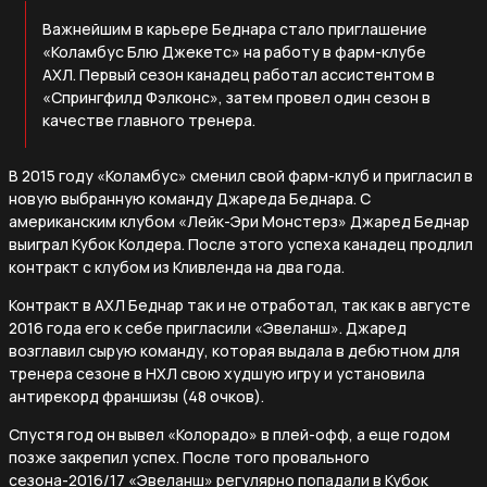
Важнейшим в карьере Беднара стало приглашение
«Коламбус Блю Джекетс» на работу в фарм-клубе
АХЛ. Первый сезон канадец работал ассистентом в
«Спрингфилд Фэлконс», затем провел один сезон в
качестве главного тренера.
В 2015 году «Коламбус» сменил свой фарм-клуб и пригласил в
новую выбранную команду Джареда Беднара. С
американским клубом «Лейк-Эри Монстерз» Джаред Беднар
выиграл Кубок Колдера. После этого успеха канадец продлил
контракт с клубом из Кливленда на два года.
Контракт в АХЛ Беднар так и не отработал, так как в августе
2016 года его к себе пригласили «Эвеланш». Джаред
возглавил сырую команду, которая выдала в дебютном для
тренера сезоне в НХЛ свою худшую игру и установила
антирекорд франшизы (48 очков).
Спустя год он вывел «Колорадо» в плей-офф, а еще годом
позже закрепил успех. После того провального
сезона-2016/17 «Эвеланш» регулярно попадали в Кубок