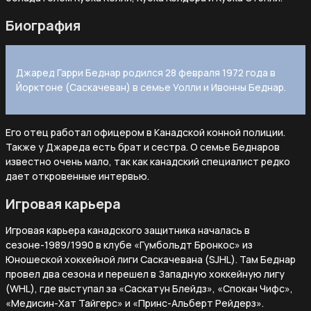
Биография
Джаред Гарри Беднар родился 28 февраля 1972 года в
Йорктоне (Саскачеван) в семье Уолли и Ивонны Беднар.
Его отец работал офицером в Канадской конной полиции.
Также у Джареда есть брат и сестра. О семье Беднаров
известно очень мало, так как канадский специалист редко
дает откровенные интервью.
Игровая карьера
Игровая карьера канадского защитника началась в
сезоне-1989/1990 в клубе «Гумбольдт Бронкос» из
Юношеской хоккейной лиги Саскачевана (SJHL). Там Беднар
провел два сезона и перешел в Западную хоккейную лигу
(WHL), где выступал за «Саскатун Блейдз», «Спокан Чифс»,
«Медисин-Хат Тайгерс» и «Принс-Альберт Рейдерз».