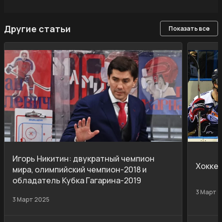
Другие статьи
Показать все
Игорь Никитин: двукратный чемпион
Хокке
мира, олимпийский чемпион-2018 и
обладатель Кубка Гагарина-2019
3 Март 
3 Март 2025