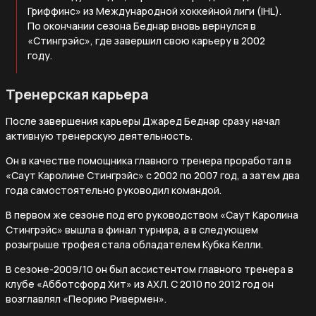
Гриффинс» из Международной хоккейной лиги (IHL).
По окончании сезона Беднар вновь вернулся в
«Стингрэйс», где завершил свою карьеру в 2002
году.
Тренерская карьера
После завершения карьеры Джаред Беднар сразу начал
активную тренерскую деятельность.
Он в качестве помощника главного тренера проработал в
«Саут Каролине Стингрэйс» с 2002 по 2007 год, а затем два
года самостоятельно руководил командой.
В первом же сезоне под его руководством «Саут Каролина
Стингрэйс» вышла в финал турнира, а в следующем
розыгрыше трофея стала обладателем Кубка Келли.
В сезоне-2009/10 он был ассистентом главного тренера в
клубе «Абботсфорд Хит» из АХЛ. С 2010 по 2012 год он
возглавлял «Пеорию Ривермен».