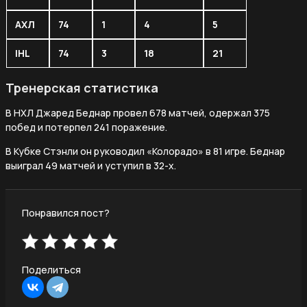
АХЛ
74
1
4
5
IHL
74
3
18
21
Тренерская статистика
В НХЛ Джаред Беднар провел 678 матчей, одержал 375
побед и потерпел 241 поражение.
В Кубке Стэнли он руководил «Колорадо» в 81 игре. Беднар
выиграл 49 матчей и уступил в 32-х.
Понравился пост?
Поделиться