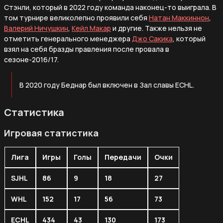
Стэнли, который в 2022 году команда наконец-то выиграла. В
том турнире великолепно проявили себя
Натан Маккиннон
,
Валерий Ничушкин
,
Кейл Макар
и другие. Также нельзя не
отметить генерального менеджера
Джо Сакика
, который
взял на себя бразды правления после провала в
сезоне-2016/17.
В 2020 году Беднар был включен в Зал славы ECHL.
Статистика
Игровая статистика
Лига
Игры
Голы
Передачи
Очки
SJHL
86
9
18
27
WHL
152
17
56
73
ECHL
434
43
130
173