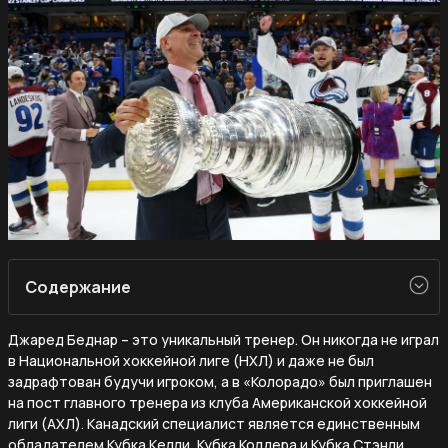
Содержание
Джаред Беднар – это уникальный тренер. Он никогда не играл
в Национальной хоккейной лиге (НХЛ) и даже не был
задрафтован будучи игроком, а в «Колорадо» был приглашен
на пост главного тренера из клуба Американской хоккейной
лиги (АХЛ). Канадский специалист является единственным
обладателем Кубка Келли, Кубка Колдера и Кубка Стэнли.