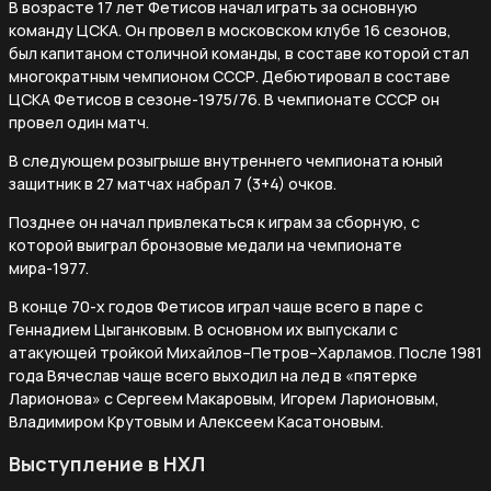
В возрасте 17 лет Фетисов начал играть за основную
команду ЦСКА. Он провел в московском клубе 16 сезонов,
был капитаном столичной команды, в составе которой стал
многократным чемпионом СССР. Дебютировал в составе
ЦСКА Фетисов в сезоне-1975/76. В чемпионате СССР он
провел один матч.
В следующем розыгрыше внутреннего чемпионата юный
защитник в 27 матчах набрал 7 (3+4) очков.
Позднее он начал привлекаться к играм за сборную, с
которой выиграл бронзовые медали на чемпионате
мира-1977.
В конце 70-х годов Фетисов играл чаще всего в паре с
Геннадием Цыганковым. В основном их выпускали с
атакующей тройкой Михайлов–Петров–Харламов. После 1981
года Вячеслав чаще всего выходил на лед в «пятерке
Ларионова» с Сергеем Макаровым, Игорем Ларионовым,
Владимиром Крутовым и Алексеем Касатоновым.
Выступление в НХЛ