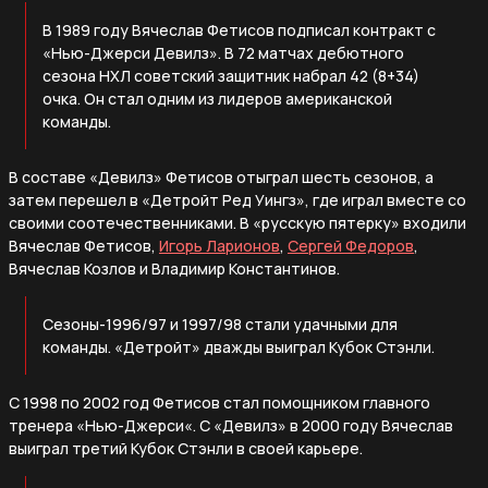
В 1989 году Вячеслав Фетисов подписал контракт с
«Нью-Джерси Девилз». В 72 матчах дебютного
сезона НХЛ советский защитник набрал 42 (8+34)
очка. Он стал одним из лидеров американской
команды.
В составе «Девилз» Фетисов отыграл шесть сезонов, а
затем перешел в «Детройт Ред Уингз», где играл вместе со
своими соотечественниками. В «русскую пятерку» входили
Вячеслав Фетисов,
Игорь Ларионов
,
Сергей Федоров
,
Вячеслав Козлов и Владимир Константинов.
Сезоны-1996/97 и 1997/98 стали удачными для
команды. «Детройт» дважды выиграл Кубок Стэнли.
С 1998 по 2002 год Фетисов стал помощником главного
тренера «Нью-Джерси«. С «Девилз» в 2000 году Вячеслав
выиграл третий Кубок Стэнли в своей карьере.