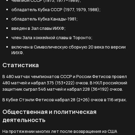
чемпион СССР (1975, 1977–1989);
обладатель Кубка СССР (1977, 1979, 1988);
обладатель Кубка Канады-1981;
введен в Зал славы ИИХФ;
член Зала хоккейной славы в Торонто;
включен в Символическую сборную 20 века по версии
ИИХФ.
Статистика
В 480 матчах чемпионатов СССР и России Фетисов провел
480 матчей и набрал 375 (153+222) очков. В НХЛ российский
защитник сыграл 546 матчей и набрал 228 (36+192) очков.
В Кубке Стэнли Фетисов набрал 28 (2+26) очков в 116 играх.
Общественная и политическая
деятельность
На протяжении многих лет после возвращения из США