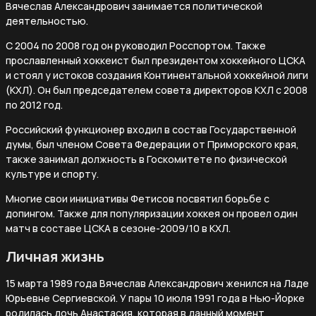
Вячеслав Александрович занимается политической
деятельностью.
С 2004 по 2008 год он руководил Росспортом. Также
прославленный хоккеист был президентом хоккейного ЦСКА
и стоял у истоков создания Континентальной хоккейной лиги
(КХЛ). Он был председателем совета директоров КХЛ с 2008
по 2012 год.
Российский функционер входил в состав Государственной
думы, был членом Совета Федерации от Приморского края,
также занимал должность в Госкомитете по физической
культуре и спорту.
Многие свои инициативы Фетисов посвятил борьбе с
допингом. Также для популяризации хоккея он провел один
матч в составе ЦСКА в сезоне-2009/10 в КХЛ.
Личная жизнь
15 марта 1989 года Вячеслав Александрович женился на Ладе
Юрьевне Сергиевской. У пары 10 июля 1991 года в Нью-Йорке
родилась дочь Анастасия, которая в данный момент