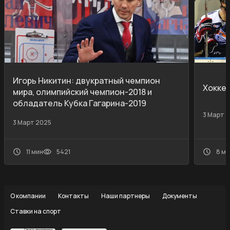
Игорь Никитин: двукратный чемпион
Хокке
мира, олимпийский чемпион-2018 и
обладатель Кубка Гагарина-2019
3 Март 
3 Март 2025
11 мин
5421
8 ми
О компании
Контакты
Наши партнеры
Документы
Ставки на спорт
Скачать приложение в