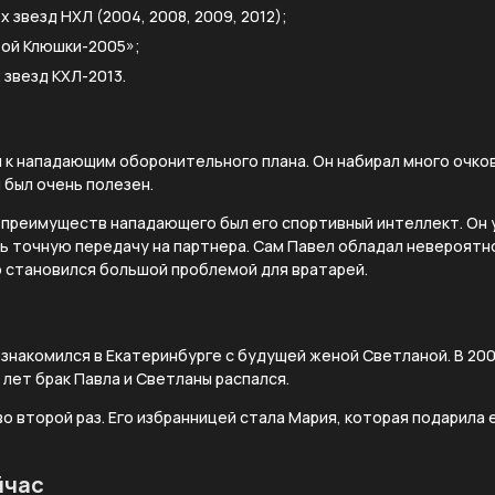
 звезд НХЛ (2004, 2008, 2009, 2012);
ой Клюшки-2005»;
 звезд КХЛ-2013.
к нападающим оборонительного плана. Он набирал много очков
 был очень полезен.
х преимуществ нападающего был его спортивный интеллект. Он 
ть точную передачу на партнера. Сам Павел обладал невероят
о становился большой проблемой для вратарей.
ознакомился в Екатеринбурге с будущей женой Светланой. В 200
 лет брак Павла и Светланы распался.
во второй раз. Его избранницей стала Мария, которая подарила 
йчас