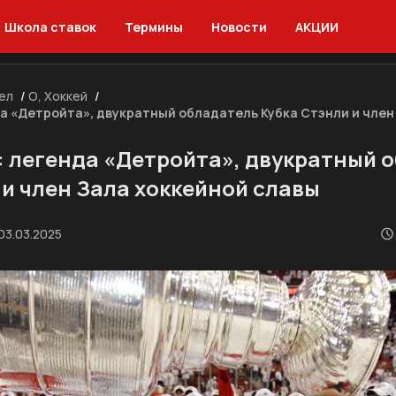
Школа ставок
Термины
Новости
АКЦИИ
ел
/
О, Хоккей
/
а «Детройта», двукратный обладатель Кубка Стэнли и член
 легенда «Детройта», двукратный 
 и член Зала хоккейной славы
03.03.2025