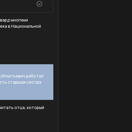
рвард многими
века в Национальной
й Игнатьевич работал
есть старшая сестра
считать отца, который