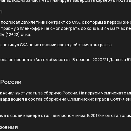
 нападающий заявил, что планирует завершить карьеру в НХЛ и 
Л
 подписал двухлетний контракт со СКА, с которым в первом же 
 травму в плей-офф и не смог доиграть до конца. В 44 матчах п
4 (12+22) очка.
к покинул СКА по истечении срока действия контракта.
на он провел в «Автомобилисте». В сезоне-2020/21 Дацюк в 51
 России
к начал выступать за сборную России. На первом чемпионате ми
рвард вошел в состав сборной на Олимпийских играх в Солт-Лей
вые в своей карьере стал чемпионом мира. В 2018-м он стал ол
ижения