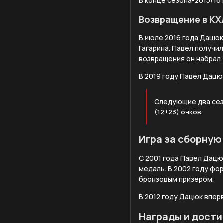
В конце сезона-2015/16
Возвращение в КХ
В июле 2016 года Дацюк
Гагарина. Павел получил
возвращения он набрал 3
В 2019 году Павел Дацю
Следующие два сезо
(12+23) очков.
Игра за сборную
С 2001 года Павел Дацю
медаль. В 2002 году фо
бронзовым призером.
В 2012 году Дацюк впер
Награды и дост