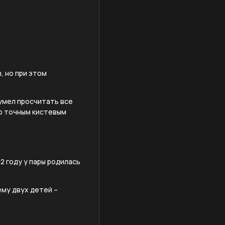
, но при этом
умел просчитать все
но точным кистевым
2 году у пары родилась
ему двух детей –