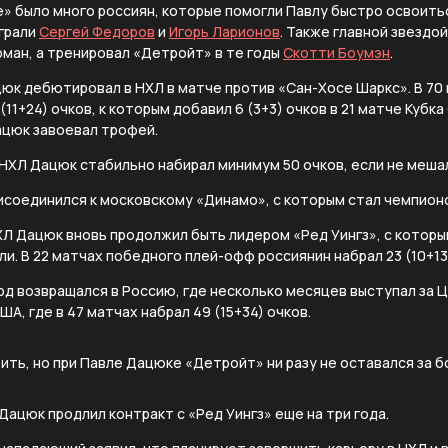
е» было много россиян, которые помогли Павлу быстро освоитьс
играли
Сергей Федоров
и
Игорь Ларионов
. Также главной звездо
ман, а тренировал «Детройт» в те годы
Скотти Боумэн
.
цюк дебютировал в НХЛ в матче против «Сан-Хосе Шаркс». В 7
(11+24) очков, к которым добавил 6 (3+3) очков в 21 матче Кубка
цюк завоевал трофей.
ХЛ Дацюк стабильно набирал минимум 50 очков, если не мешал
исоединился к московскому «Динамо», с которым стал чемпион
Л Дацюк вновь продолжил быть лидером «Ред Уингз», с которым
и. В 22 матчах победного плей-офф россиянин набрал 23 (10+13)
рд возвращался в Россию, где несколько месяцев выступал за 
ША, где в 47 матчах набрал 49 (15+34) очков.
ить, но при Павле Дацюке «Детройт» ни разу не оставался за 
Дацюк продлил контракт с «Ред Уингз» еще на три года.