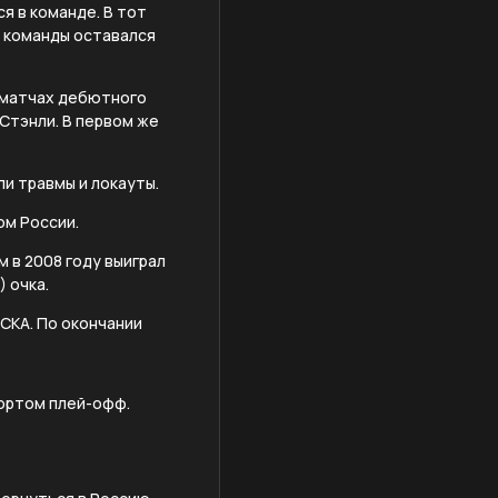
я в команде. В тот
й команды оставался
0 матчах дебютного
 Стэнли. В первом же
и травмы и локауты.
ом России.
 в 2008 году выиграл
 очка.
ЦСКА. По окончании
бортом плей-офф.