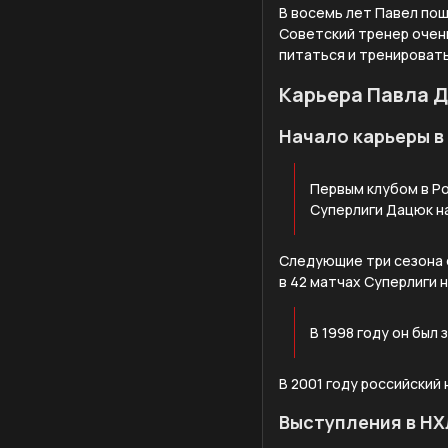
В восемь лет Павел по
Советский тренер очень
питаться и тренироват
Карьера Павла 
Начало карьеры в
Первым клубом в Ро
Суперлиги Дацюк наб
Следующие три сезона о
в 42 матчах Суперлиги н
В 1998 году он был
В 2001 году российский
Выступления в НХ