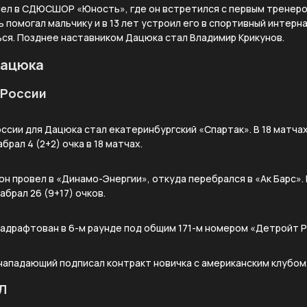
шел в СДЮСШОР «Юность», где он встретился с первым тренер
 помогал мальчику и в 13 лет устроил его в спортивный интерн
ься. Позднее наставником Дацюка стал Владимир Крикунов.
Дацюка
 России
ссии для Дацюка стал екатеринбургский «Спартак». В 18 матча
рал 4 (2+2) очка в 18 матчах.
н провел в «Динамо-Энергии», откуда перебрался в «Ак Барс».
абрал 26 (9+17) очков.
 задрафтован в 6-м раунде под общим 171-м номером «Детройт Р
 нападающий подписал контракт новичка с американским клубом
Л