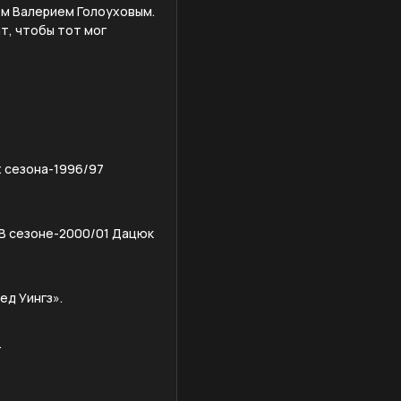
ом Валерием Голоуховым.
ат, чтобы тот мог
х сезона-1996/97
 В сезоне-2000/01 Дацюк
ед Уингз».
.