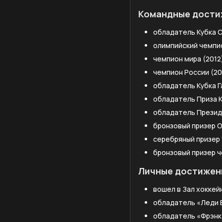
Командные дости
обладатель Кубка С
олимпийский чемпио
чемпион мира (2012
чемпион России (20
обладатель Кубка Га
обладатель Приза К
обладатель Президе
бронзовый призер 
серебряный призер
бронзовый призер ч
Личные достижен
вошел в Зал хоккейн
обладатель «Леди 
обладатель «Фрэнк 