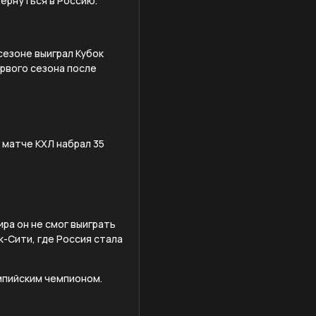
вернуться в Россию.
сезоне выиграл Кубок
ервого сезона после
 матче КХЛ набрал 35
ра он не смог выиграть
к-Сити, где Россия стала
импийским чемпионом.