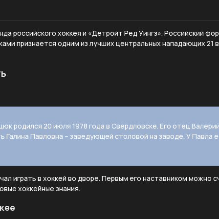
нда российского хоккея и «Детройт Ред Уингз». Российский фо
ками признается одним из лучших центральных нападающих 21 
ть
юк родился 20 июля 1978 года в Свердловске. Его отец Валери
ь Галина Павловна – заведующей столовой на заводе. У Павла 
ачал играть в хоккей во дворе. Первым его наставником можно 
овые хоккейные знания.
ккее