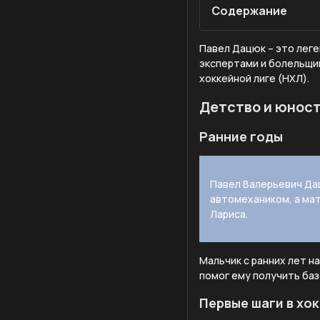
Содержание
Павел Дацюк – это леге
экспертами и болельщи
хоккейной лиге (НХЛ).
Детство и юнос
Ранние годы
Павел Валерьевич Дац
автомехаником, а мат
Лариса.
Мальчик с ранних лет н
помог ему получить баз
Первые шаги в хо