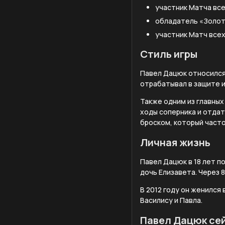
участник Матча всех
обладатель «Золот
участник Матч всех
Стиль игры
Павел Дацюк относился 
отрабатывал в защите и
Также одним из главны
ходы соперника и отда
броском, который част
Личная жизнь
Павел Дацюк в 18 лет п
дочь Елизавета. Через 8
В 2012 году он женился 
Василису и Павла.
Павел Дацюк се