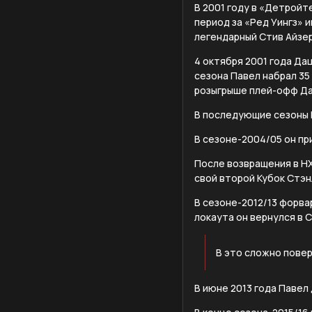
В 2001 году в «Детройт
период за «Ред Уингз» 
легендарный Стив Айзер
4 октября 2001 года Да
сезона Павел набрал 35 
розыгрыше плей-офф Да
В последующие сезоны Н
В сезоне-2004/05 он пр
После возвращения в НХ
свой второй Кубок Стэнл
В сезоне-2012/13 форва
локаута он вернулся в С
В это сложно повер
В июне 2013 года Павел 