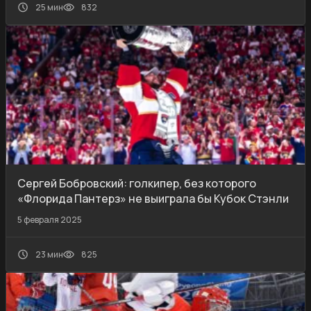
25 мин
832
Сергей Бобровский: голкипер, без которого
«Флорида Пантерз» не выиграла бы Кубок Стэнли
5 февраля 2025
23 мин
825