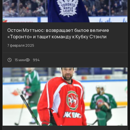
Остон Мэттьюс: возвращает былое величие
«Торонто» и тащит команду к Кубку Стэнли
7 февраля 2025
15 мин
994