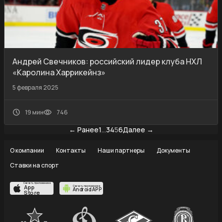
Андрей Свечников: российский лидер клуба НХЛ
«Каролина Харрикейнз»
5 февраля 2025
19 мин
746
← Ранее
1
…
3
4
5
6
Далее →
О компании
Контакты
Наши партнеры
Документы
Ставки на спорт
Скачать приложение в
App
Скачать приложение в
Android APP
Store