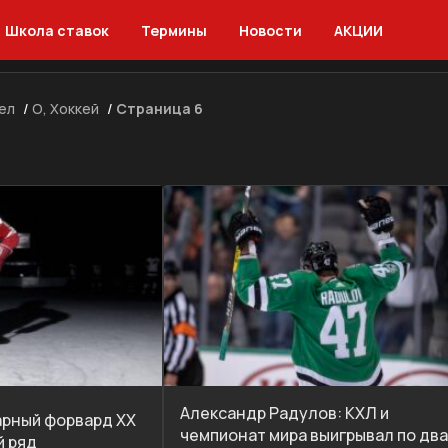
Школа ставок
Термины
Новости
АКЦИИ
ел
/
О, Хоккей
/
Страница 6
Александр Радулов: КХЛ и
арный форвард XX
чемпионат мира выигрывал по два
й ряд