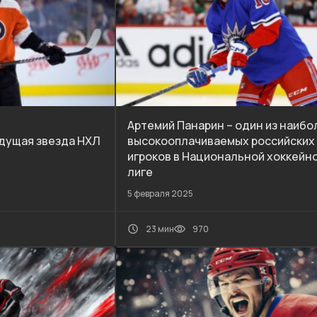
Артемий Панарин – один из наибо
дущая звезда НХЛ
высокооплачиваемых российских
игроков в Национальной хоккейн
лиге
5 февраля 2025
23 мин
970