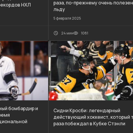
раза, по-прежнему очень полезен
екордов НХЛ
льду
5 февраля 2025
24 мин
1081
вный бомбардир и
Сидни Кросби: легендарный
ремя
действующий хоккеист, который 
циональной
раза побеждал в Кубке Стэнли