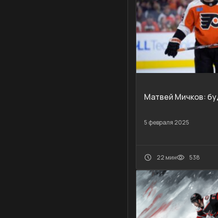
Матвей Мичков: бу
5 февраля 2025
22 мин
538