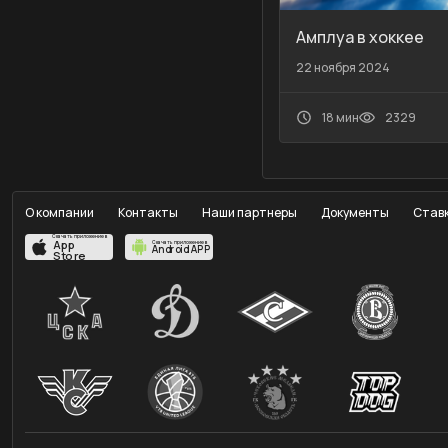
Амплуа в хоккее
22 ноября 2024
18 мин
2329
О компании
Контакты
Наши партнеры
Документы
Ставк
Скачать приложение в
App
Скачать приложение в
Android APP
Store