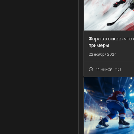
Фора в хоккее: что
примеры
22 ноября 2024
14 мин
1131