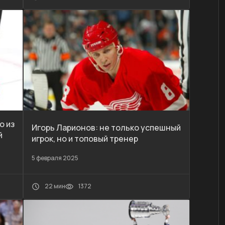
о из
Игорь Ларионов: не только успешный
й
игрок, но и топовый тренер
5 февраля 2025
22 мин
1372