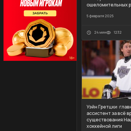
ошеломительных р
5 февраля 2025
24 мин
1232
Уэйн Гретцки: гла
ассистент за всё в
существования На
хоккейной лиги