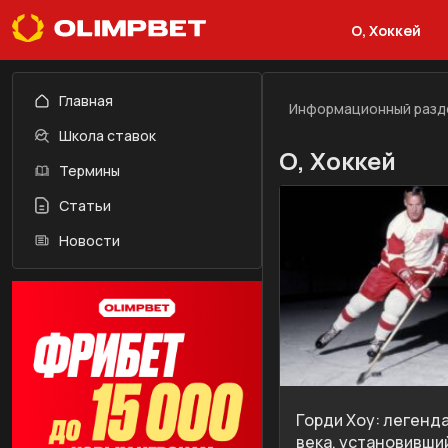
О, Хоккей
Главная
Информационный разд
Школа ставок
О, Хоккей
Термины
Статьи
Новости
Горди Хоу: легенд
века, установивши