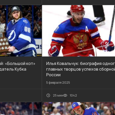
й: «Большой кот»
Илья Ковальчук: биография одног
датель Кубка
главных творцов успехов сборно
России
5 февраля 2025
25 мин
1042