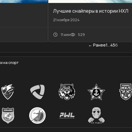
Лучшие снайперы в истории НХЛ
21 ноября 2024
11 мин
529
← Ранее
1
…
4
5
6
и на спорт