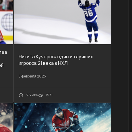
лее
Никита Кучеров: один из лучших
игроков 21 века в НХЛ
ой
5 февраля 2025
26 мин
1571