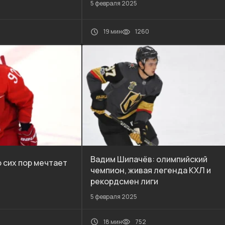
5 февраля 2025
19 мин
1260
Вадим Шипачёв: олимпийский
о сих пор мечтает
чемпион, живая легенда КХЛ и
рекордсмен лиги
5 февраля 2025
18 мин
752