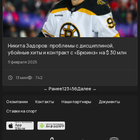
Никита Задоров: проблемы с дисциплиной,
убойные хиты и контракт с «Брюинз» на $ 30 млн
11 февраля 2025
13 мин
742
← Ранее
1
2
3
4
5
6
Далее →
О компании
Контакты
Наши партнеры
Документы
Ставки на спорт
Скачать приложение в
App
Скачать приложение в
Android APP
Store