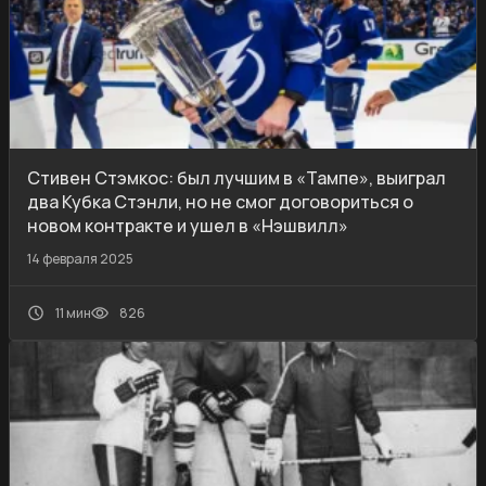
Стивен Стэмкос: был лучшим в «Тампе», выиграл
два Кубка Стэнли, но не смог договориться о
новом контракте и ушел в «Нэшвилл»
14 февраля 2025
11 мин
826