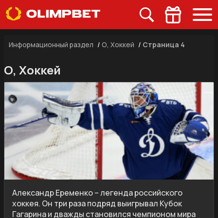
Информационный раздел
/
О, Хоккей
/
Страница 4
О, Хоккей
Александр Еременко – легенда российского
хоккея. Он три раза подряд выигрывал Кубок
Гагарина и дважды становился чемпионом мира