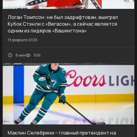
Логан Томпсон: не был задрафтован, выиграл
Кубок Стэнли с «Вегасом», а сейчас является
одним из лидеров «Вашингтона»
19 февраля 2025
8 мин
506
Маклин Селебрини – главный претендент на