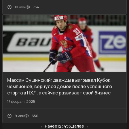
10 мин
734
Максим Сушинский: дважды выигрывал Кубок
чемпионов, вернулся домой после успешного
старта в НХЛ, а сейчас развивает свой бизнес
17 февраля 2025
9 мин
650
← Ранее
1
2
3
4
5
6
Далее →